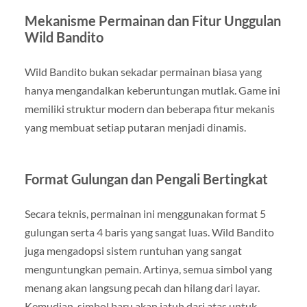
Mekanisme Permainan dan Fitur Unggulan
Wild Bandito
Wild Bandito bukan sekadar permainan biasa yang
hanya mengandalkan keberuntungan mutlak. Game ini
memiliki struktur modern dan beberapa fitur mekanis
yang membuat setiap putaran menjadi dinamis.
Format Gulungan dan Pengali Bertingkat
Secara teknis, permainan ini menggunakan format 5
gulungan serta 4 baris yang sangat luas. Wild Bandito
juga mengadopsi sistem runtuhan yang sangat
menguntungkan pemain. Artinya, semua simbol yang
menang akan langsung pecah dan hilang dari layar.
Kemudian, simbol baru akan jatuh dari atas untuk