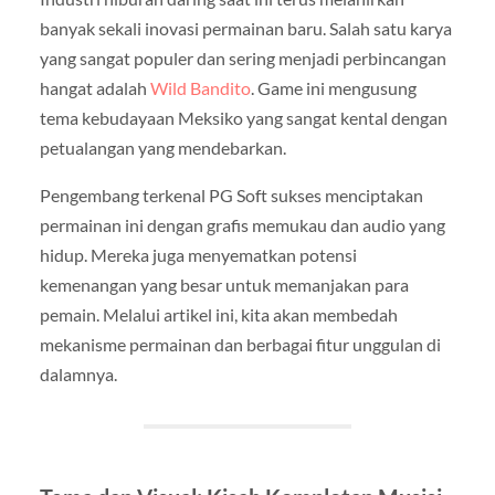
banyak sekali inovasi permainan baru. Salah satu karya
yang sangat populer dan sering menjadi perbincangan
hangat adalah
Wild Bandito
. Game ini mengusung
tema kebudayaan Meksiko yang sangat kental dengan
petualangan yang mendebarkan.
Pengembang terkenal PG Soft sukses menciptakan
permainan ini dengan grafis memukau dan audio yang
hidup. Mereka juga menyematkan potensi
kemenangan yang besar untuk memanjakan para
pemain. Melalui artikel ini, kita akan membedah
mekanisme permainan dan berbagai fitur unggulan di
dalamnya.