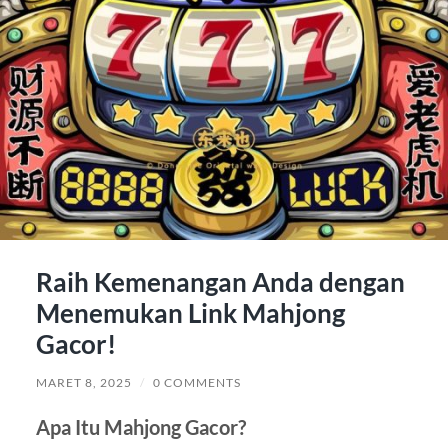
Raih Kemenangan Anda dengan
Menemukan Link Mahjong
Gacor!
MARET 8, 2025
/
0 COMMENTS
Apa Itu Mahjong Gacor?