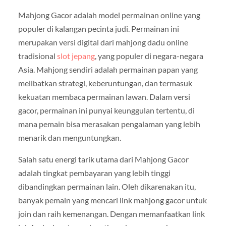
Mahjong Gacor adalah model permainan online yang
populer di kalangan pecinta judi. Permainan ini
merupakan versi digital dari mahjong dadu online
tradisional
slot jepang
, yang populer di negara-negara
Asia. Mahjong sendiri adalah permainan papan yang
melibatkan strategi, keberuntungan, dan termasuk
kekuatan membaca permainan lawan. Dalam versi
gacor, permainan ini punyai keunggulan tertentu, di
mana pemain bisa merasakan pengalaman yang lebih
menarik dan menguntungkan.
Salah satu energi tarik utama dari Mahjong Gacor
adalah tingkat pembayaran yang lebih tinggi
dibandingkan permainan lain. Oleh dikarenakan itu,
banyak pemain yang mencari link mahjong gacor untuk
join dan raih kemenangan. Dengan memanfaatkan link