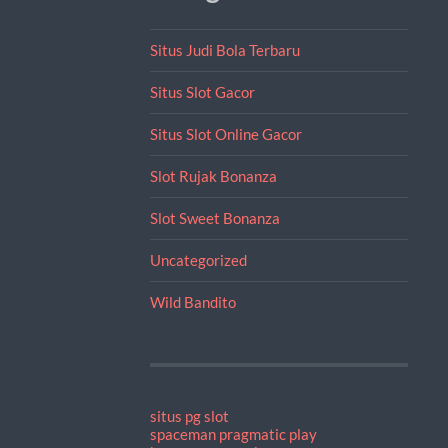
Situs Judi Bola Terbaru
Situs Slot Gacor
Situs Slot Online Gacor
Slot Rujak Bonanza
Slot Sweet Bonanza
Uncategorized
Wild Bandito
situs pg slot
spaceman pragmatic play