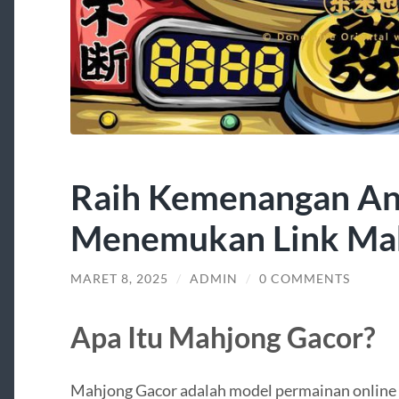
Raih Kemenangan An
Menemukan Link Mah
MARET 8, 2025
/
ADMIN
/
0 COMMENTS
Apa Itu Mahjong Gacor?
Mahjong Gacor adalah model permainan online y