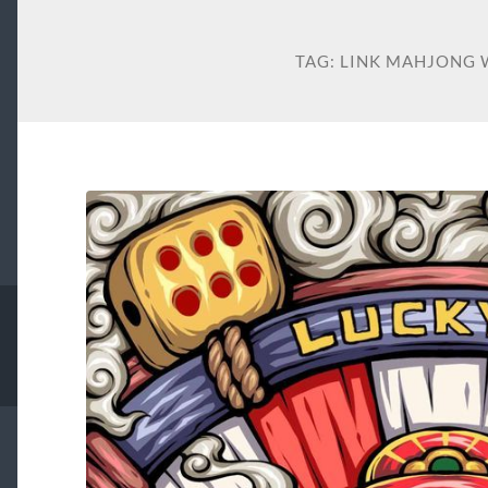
TAG:
LINK MAHJONG 