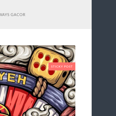
WAYS GACOR
STICKY POST