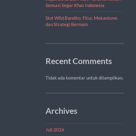
Sensasi Segar Khas Indonesia
Slot Wild Bandito: Fitur, Mekanisme,
dan Strategi Bermain
Recent Comments
Tidak ada komentar untuk ditampilkan.
Archives
Juli 2026