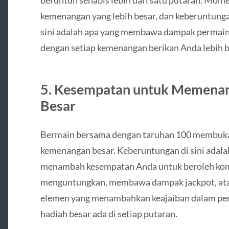
beruntun sehabis lebih dari satu putaran. Mom
kemenangan yang lebih besar, dan keberuntunga
sini adalah apa yang membawa dampak permai
dengan setiap kemenangan berikan Anda lebih b
5. Kesempatan untuk Memena
Besar
Bermain bersama dengan taruhan 100 membuka
kemenangan besar. Keberuntungan di sini adalah
menambah kesempatan Anda untuk beroleh kom
menguntungkan, membawa dampak jackpot, atau 
elemen yang menambahkan keajaiban dalam per
hadiah besar ada di setiap putaran.