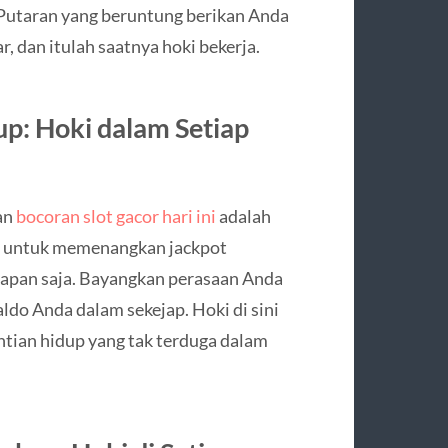
Putaran yang beruntung berikan Anda
 dan itulah saatnya hoki bekerja.
p: Hoki dalam Setiap
an
bocoran slot gacor hari ini
adalah
an untuk memenangkan jackpot
 kapan saja. Bayangkan perasaan Anda
ldo Anda dalam sekejap. Hoki di sini
ian hidup yang tak terduga dalam