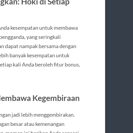
kan: Hoki di Setiap
 Anda kesempatan untuk membawa
 pengganda, yang seringkali
an dapat nampak bersama dengan
lebih banyak kesempatan untuk
iap kali Anda beroleh fitur bonus,
Membawa Kegembiraan
ngan jadi lebih menggembirakan.
ngan besar atau kemenangan