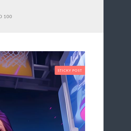
O 100
STICKY POST