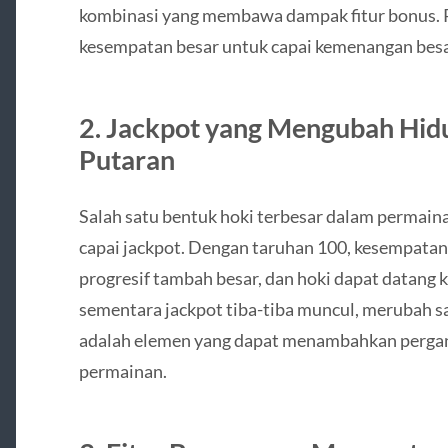
kombinasi yang membawa dampak fitur bonus. 
kesempatan besar untuk capai kemenangan besar,
2. Jackpot yang Mengubah Hidu
Putaran
Salah satu bentuk hoki terbesar dalam permain
capai jackpot. Dengan taruhan 100, kesempat
progresif tambah besar, dan hoki dapat datang
sementara jackpot tiba-tiba muncul, merubah sa
adalah elemen yang dapat menambahkan pergant
permainan.