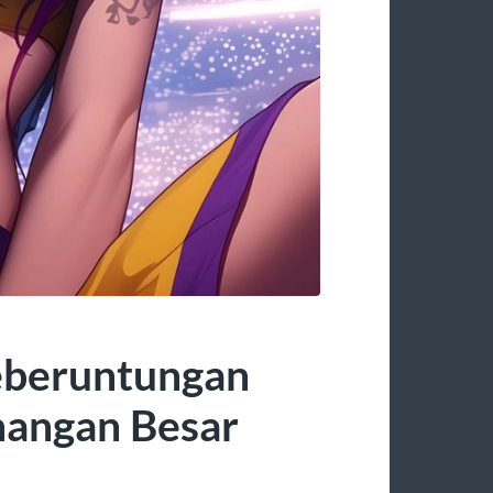
Keberuntungan
angan Besar