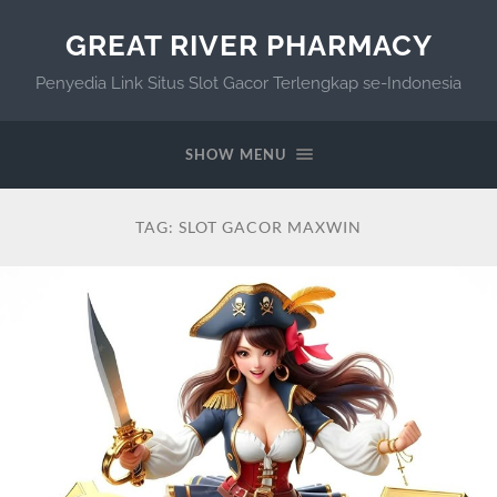
GREAT RIVER PHARMACY
Penyedia Link Situs Slot Gacor Terlengkap se-Indonesia
SHOW MENU
TAG:
SLOT GACOR MAXWIN