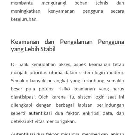
membantu mengurangi beban teknis dan
meningkatkan kenyamanan pengguna secara
keseluruhan.
Keamanan dan Pengalaman Pengguna
yang Lebih Stabil
Di balik kemudahan akses, aspek keamanan tetap
menjadi prioritas utama dalam sistem login modern.
Semakin banyak perangkat yang terhubung, semakin
besar pula potensi risiko keamanan yang harus
diantisipasi. Oleh karena itu, sistem login saat ini
dilengkapi dengan berbagai lapisan perlindungan
seperti autentikasi dua faktor, enkripsi data, dan
deteksi aktivitas mencurigakan.
Autentikasi dua faktor, misalnya, memberikan lapisan